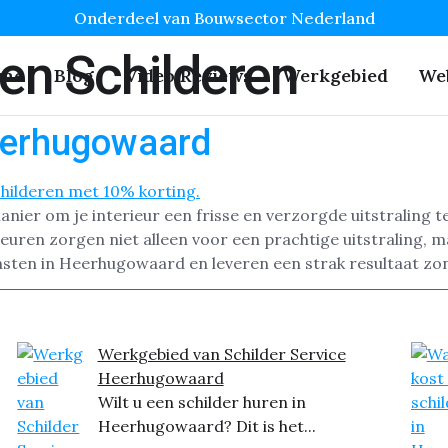
Onderdeel van Bouwsector Nederland
en Schilderen
me
Blog
Video Reviews
Werkgebied
We
eerhugowaard
nier om je interieur een frisse en verzorgde uitstraling 
euren zorgen niet alleen voor een prachtige uitstraling, 
ensten in Heerhugowaard en leveren een strak resultaat zo
Werkgebied van Schilder Service
Heerhugowaard
Wilt u een schilder huren in
Heerhugowaard? Dit is het...