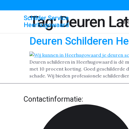
Tag:
Deuren Lat
Schilder Service
Ho
Heerhugowaard
Deuren Schilderen H
Deuren schilderen in Heerhugowaard is dé ma
met 10 procent korting. Goed geschilderde d
schade. Wij bieden professionele schilderdi
Contactinformatie: